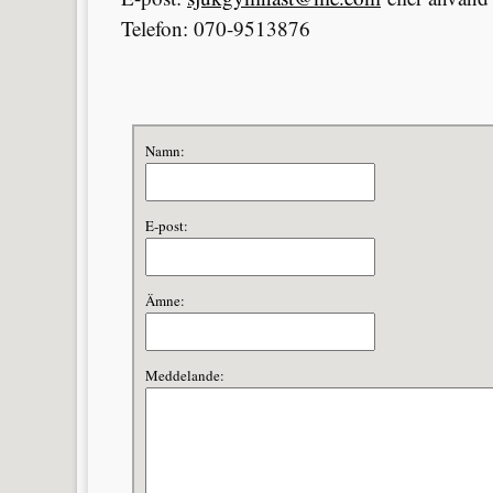
Telefon: 070-9513876
Namn:
E-post:
Ämne:
Meddelande: