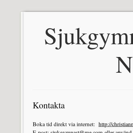
Sjukgymn
N
Kontakta
Boka tid direkt via internet:
http://christia
E-post:
sjukgymnast@me.com
eller använd